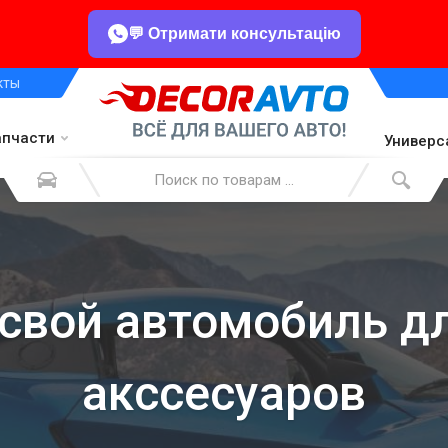
💬 Отримати консультацію
кты
апчасти
Универс
свой автомобиль д
акссесуаров