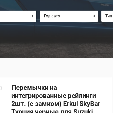
Год авто
Тип
Перемычки на
интегрированные рейлинги
2шт. (с замком) Erkul SkyBar
Турция черные для Suzuki