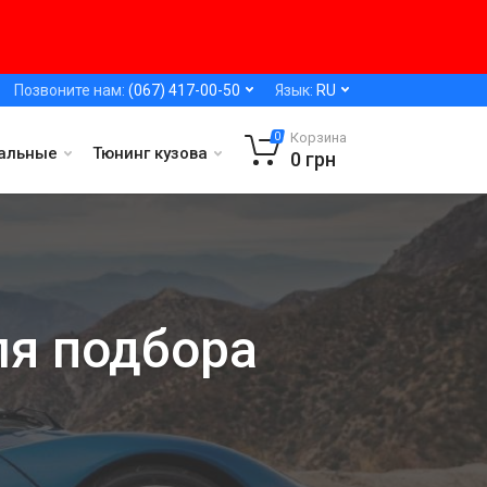
Позвоните нам:
(067) 417-00-50
Язык:
RU
Корзина
0
альные
Тюнинг кузова
0
грн
ля подбора