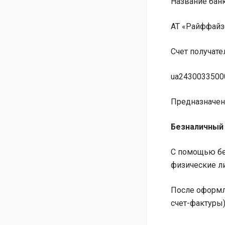
Название банк
АТ «Райффайз
Счет получате
ua2430033500
Предназначени
Безналичный 
С помощью бе
физические л
После оформл
счет-фактуры)