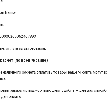
а:
ен Банк»
ля:
00000260062467893
е: оплата за автотовары.
расчет (по всей Украине)
зналичного расчета оплатить товары нашего сайта могут 
ица.
ения заказа менеджер перешлет удобным для вас способо
 для оплаты.