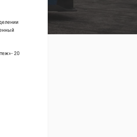
тделении
женный
теж»- 20