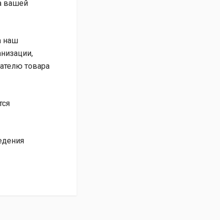
та вашей
а наш
анизации,
чателю товара
тся
едения