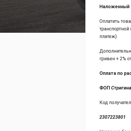
Наложенный 
Оплатить тов
транспортной
платеж).
Дополнительн
гривен + 2% о
Оплата по ра
ФОП
Стригина
Код получател
2307223801