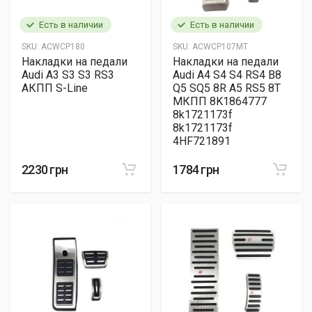
Есть в наличии
Есть в наличии
SKU:
ACWCP180
SKU:
ACWCP107MT
Накладки на педали
Накладки на педали
Audi A3 S3 S3 RS3
Audi A4 S4 S4 RS4 B8
АКПП S-Line
Q5 SQ5 8R A5 RS5 8T
МКПП 8K1864777
8k1721173f
8k1721173f
4HF721891
2230 грн
1784 грн