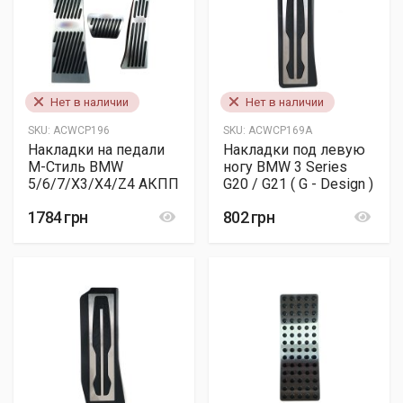
Нет в наличии
Нет в наличии
SKU:
ACWCP196
SKU:
ACWCP169А
Накладки на педали
Накладки под левую
М-Стиль BMW
ногу BMW 3 Series
5/6/7/X3/X4/Z4 АКПП
G20 / G21 ( G - Design )
1784 грн
802 грн