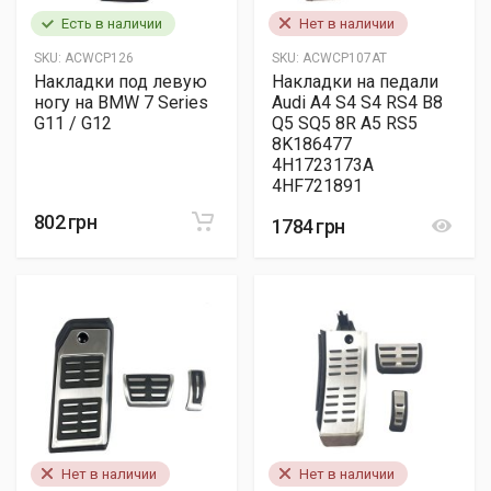
Есть в наличии
Нет в наличии
SKU:
ACWCP126
SKU:
ACWCP107AT
Накладки под левую
Накладки на педали
ногу на BMW 7 Series
Audi A4 S4 S4 RS4 B8
G11 / G12
Q5 SQ5 8R A5 RS5
8K186477
4H1723173A
4HF721891
802 грн
1784 грн
Нет в наличии
Нет в наличии