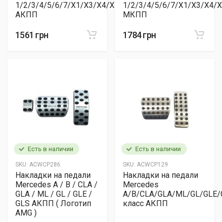
1/2/3/4/5/6/7/X1/X3/X4/X5/X6
1/2/3/4/5/6/7/X1/X3/X4/
АКПП
МКПП
1561 грн
1784 грн
Есть в наличии
Есть в наличии
SKU:
ACWCP286
SKU:
ACWCP129
Накладки на педали
Накладки на педали
Mercedes A / B / CLA /
Mercedes
GLA / ML / GL / GLE /
A/B/CLA/GLA/ML/GL/GLE/
GLS АКПП ( Логотип
класс АКПП
AMG )