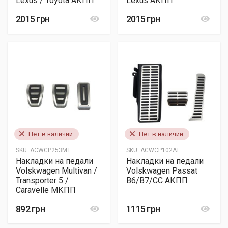
Lexus / Toyota АКПП
Lexus АКПП
2015 грн
2015 грн
Нет в наличии
Нет в наличии
SKU:
ACWCP253MT
SKU:
ACWCP102AT
Накладки на педали
Накладки на педали
Volskwagen Multivan /
Volskwagen Passat
Transporter 5 /
B6/B7/CC АКПП
Caravelle МКПП
892 грн
1115 грн