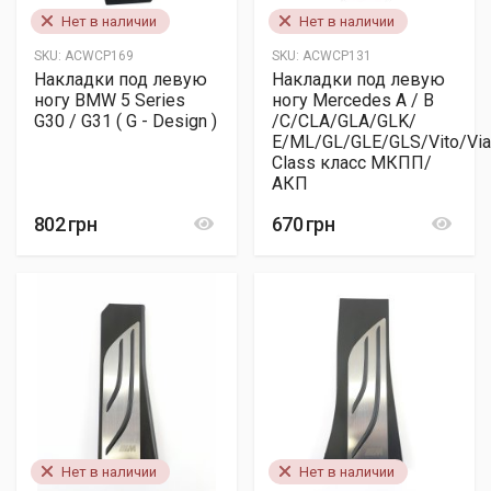
Нет в наличии
Нет в наличии
SKU:
ACWCP169
SKU:
ACWCP131
Накладки под левую
Накладки под левую
ногу BMW 5 Series
ногу Mercedes A / B
G30 / G31 ( G - Design )
/C/CLA/GLA/GLK/
E/ML/GL/GLE/GLS/Vito/Via
Class класс МКПП/
АКП
802 грн
670 грн
Нет в наличии
Нет в наличии