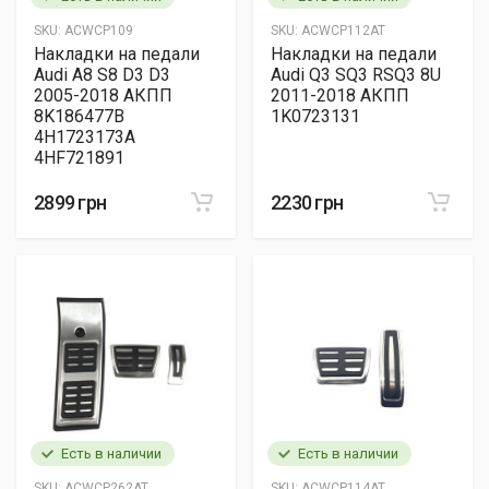
SKU:
ACWCP109
SKU:
ACWCP112AT
Накладки на педали
Накладки на педали
Audi A8 S8 D3 D3
Audi Q3 SQ3 RSQ3 8U
2005-2018 АКПП
2011-2018 АКПП
8K186477B
1K0723131
4H1723173A
4HF721891
2899 грн
2230 грн
Есть в наличии
Есть в наличии
SKU:
ACWCP262AT
SKU:
ACWCP114AT