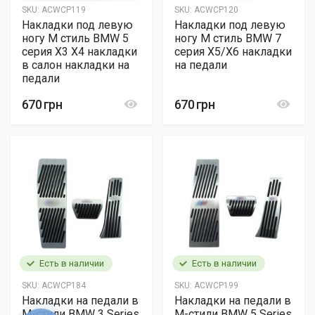
SKU:
ACWCP119
SKU:
ACWCP120
Накладки под левую
Накладки под левую
ногу М стиль BMW 5
ногу М стиль BMW 7
серия X3 X4 накладки
серия X5/X6 накладки
в салон накладки на
на педали
педали
670 грн
670 грн
Есть в наличии
Есть в наличии
SKU:
ACWCP184
SKU:
ACWCP199
Накладки на педали в
Накладки на педали в
M-стили BMW 3 Series
M-стили BMW 5 Series