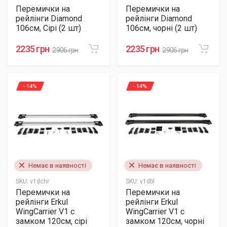
Перемички на
Перемички на
рейлінги Diamond
рейлінги Diamond
106см, Сірі (2 шт)
106см, чорні (2 шт)
2235 грн
2235 грн
2906 грн
2906 грн
- 14%
- 14%
Немає в наявності
Немає в наявності
SKU:
v1dchr
SKU:
v1dbl
Перемички на
Перемички на
рейлінги Erkul
рейлінги Erkul
WingCarrier V1 с
WingCarrier V1 с
замком 120см, сірі
замком 120см, чорні