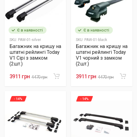
Є в наявності
Є в наявності
SKU:
PAW-01-silver
SKU:
PAW-01-black
Багажник на кришу на
Багажник на кришу на
штатні рейлингі Today
штатні рейлингі Today
V1 Сірі з замком
V1 чорний з замком
(2шт.)
(2шт.)
3911 грн
3911 грн
4470 грн
4470 грн
- 14%
- 14%