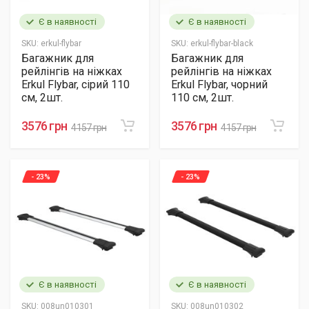
Є в наявності
Є в наявності
SKU:
erkul-flybar
SKU:
erkul-flybar-black
Багажник для
Багажник для
рейлінгів на ніжках
рейлінгів на ніжках
Erkul Flybar, сірий 110
Erkul Flybar, чорний
см, 2шт.
110 см, 2шт.
3576 грн
3576 грн
4157 грн
4157 грн
- 23%
- 23%
Є в наявності
Є в наявності
SKU:
008un010301
SKU:
008un010302