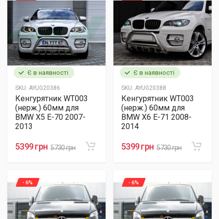
Є в наявності
Є в наявності
SKU:
AYUG20386
SKU:
AYUG20388
Кенгурятник WT003
Кенгурятник WT003
(нерж.) 60мм для
(нерж.) 60мм для
BMW X5 E-70 2007-
BMW X6 E-71 2008-
2013
2014
5399 грн
5399 грн
5730 грн
5730 грн
- 6%
- 6%