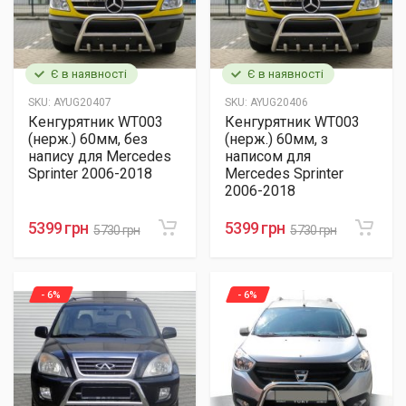
Є в наявності
Є в наявності
SKU:
AYUG20407
SKU:
AYUG20406
Кенгурятник WT003
Кенгурятник WT003
(нерж.) 60мм, без
(нерж.) 60мм, з
напису для Mercedes
написом для
Sprinter 2006-2018
Mercedes Sprinter
2006-2018
5399 грн
5399 грн
5730 грн
5730 грн
- 6%
- 6%