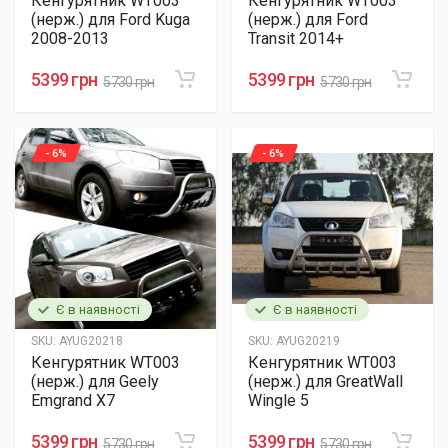
Кенгурятник WT003
Кенгурятник WT003
(нерж.) для Ford Kuga
(нерж.) для Ford
2008-2013
Transit 2014+
5399 грн
5399 грн
5730 грн
5730 грн
- 6%
- 6%
Є в наявності
Є в наявності
SKU:
AYUG20218
SKU:
AYUG20219
Кенгурятник WT003
Кенгурятник WT003
(нерж.) для Geely
(нерж.) для GreatWall
Emgrand X7
Wingle 5
5399 грн
5399 грн
5730 грн
5730 грн