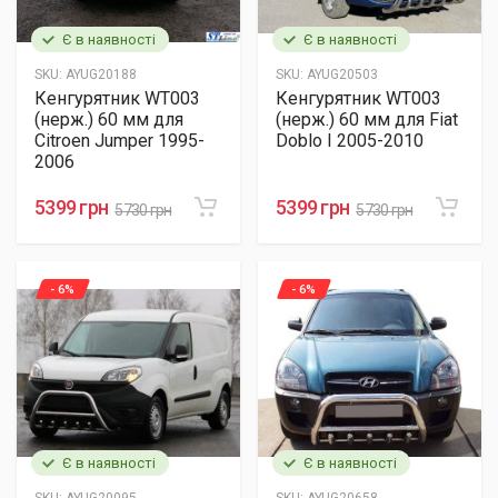
Є в наявності
Є в наявності
SKU:
AYUG20188
SKU:
AYUG20503
Кенгурятник WT003
Кенгурятник WT003
(нерж.) 60 мм для
(нерж.) 60 мм для Fiat
Citroen Jumper 1995-
Doblo I 2005-2010
2006
5399 грн
5399 грн
5730 грн
5730 грн
- 6%
- 6%
Є в наявності
Є в наявності