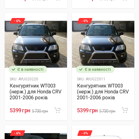
- 6%
- 6%
Є в наявності
Є в наявності
SKU:
AYUG20220
SKU:
AYUG22011
Кенгурятник WT003
Кенгурятник WT003
(нерж.) для Honda CRV
(нерж.) для Honda CRV
2001-2006 років
2001-2006 років
5399 грн
5399 грн
5730 грн
5730 грн
- 6%
- 6%