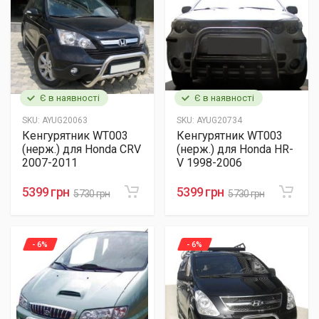
Є в наявності
Є в наявності
SKU:
AYUG20063
SKU:
AYUG20734
Кенгурятник WT003
Кенгурятник WT003
(нерж.) для Honda CRV
(нерж.) для Honda HR-
2007-2011
V 1998-2006
5399 грн
5399 грн
5730 грн
5730 грн
- 6%
- 6%