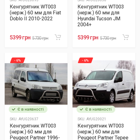
SKU:
AYUG20095
SKU:
AYUG20658
Кенгурятник WT003
Кенгурятник WT003
(нерж.) 60 мм для Fiat
(нерж.) 60 мм для
Doblo II 2010-2022
Hyundai Tucson JM
2004+
5399 грн
5399 грн
5730 грн
5730 грн
- 6%
- 6%
Є в наявності
Є в наявності
SKU:
AYUG20637
SKU:
AYUG20021
Кенгурятник WT003
Кенгурятник WT003
(нерж.) 60 мм для
(нерж.) 60 мм для
Peugeot Partner 1996-
Peugeot Partner Tepee