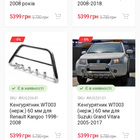
2008 років
2008-2018.
5399 грн
5399 грн
5730 грн
5730 грн
- 6%
- 6%
Є в наявності
Є в наявності
SKU:
AYUG20641
SKU:
AYUG20101
Кенгурятник WT003
Кенгурятник WT003
(нерж.) 60 мм для
(нерж.) 60 мм для
Renault Kangoo 1998-
Suzuki Grand Vitara
2008
2005-2017
5399 грн
5399 грн
5730 грн
5730 грн