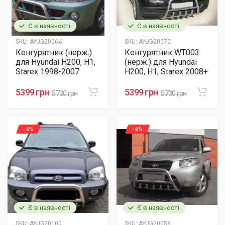
Є в наявності
Є в наявності
SKU:
AYUG20064
SKU:
AYUG20072
Кенгурятник (нерж.)
Кенгурятник WT003
для Hyundai H200, H1,
(нерж.) для Hyundai
Starex 1998-2007
H200, H1, Starex 2008+
5399 грн
5399 грн
5730 грн
5730 грн
- 6%
- 6%
Є в наявності
Є в наявності
SKU:
AYUG20100
SKU:
AYUG20058