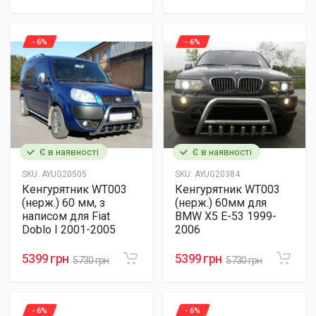
- 6%
- 6%
Є в наявності
Є в наявності
SKU:
AYUG20505
SKU:
AYUG20384
Кенгурятник WT003
Кенгурятник WT003
(нерж.) 60 мм, з
(нерж.) 60мм для
написом для Fiat
BMW X5 E-53 1999-
Doblo I 2001-2005
2006
5399 грн
5399 грн
5730 грн
5730 грн
- 6%
- 6%