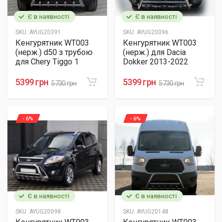
Є в наявності
Є в наявності
SKU:
AYUG20391
SKU:
AYUG20096
Кенгурятник WT003
Кенгурятник WT003
(нерж.) d50 з трубою
(нерж.) для Dacia
для Chery Tiggo 1
Dokker 2013-2022
5399 грн
5399 грн
5730 грн
5730 грн
- 6%
- 6%
Є в наявності
Є в наявності
SKU:
AYUG20098
SKU:
AYUG20148