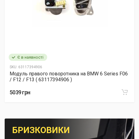
Є в наявності
SKU:
63117394906
Модуль правого поворотника на BMW 6 Series F06
/ F12 / F13 ( 63117394906 )
5039 грн
БРИЗКОВИКИ