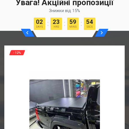
Увага! Акційні пропозиції
Знижки від 15%
02
23
59
53
DAYS
HRS
MINS
SECS
- 12%