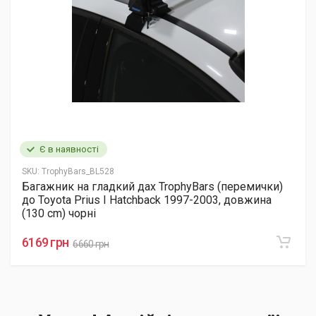
Є в наявності
SKU:
TrophyBars_BL528
Багажник на гладкий дах TrophyBars (перемички)
до Toyota Prius I Hatchback 1997-2003, довжина
(130 cm) чорні
6169 грн
6660 грн