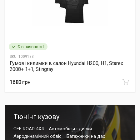
Є в наявності
SKU:
1009133
Гумові килимки в салон Hyundai H200, H1, Starex
2008+ 1+1, Stingray
1683 грн
Тюнінг кузову
OFF ROAD 4X4
Автомобільні диски
Аеродинамічний обвіс
Багажники на дах