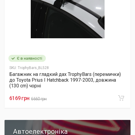
Є в наявності
SKU:
TrophyBars_BL528
Багажник на гладкий дах TrophyBars (перемички)
до Toyota Prius I Hatchback 1997-2003, довжина
(130 cm) чорні
6169 грн
6660 грн
Автоелектроніка