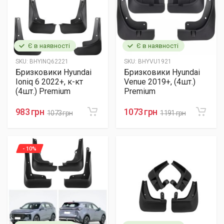
Є в наявності
Є в наявності
SKU:
BHYINQ62221
SKU:
BHYVU1921
Бризковики Hyundai
Бризковики Hyundai
Ioniq 6 2022+, к-кт
Venue 2019+, (4шт.)
(4шт.) Premium
Premium
983 грн
1073 грн
1073 грн
1191 грн
- 10%