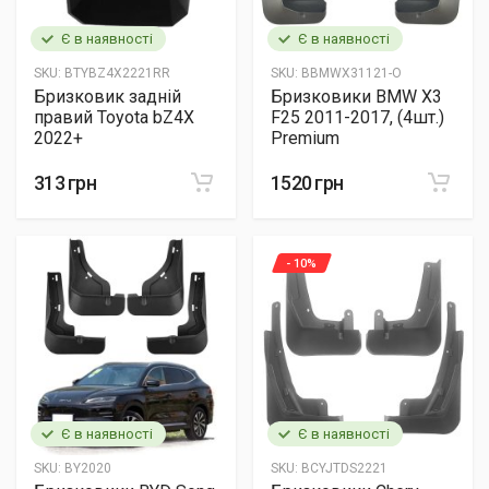
Є в наявності
Є в наявності
SKU:
BTYBZ4X2221RR
SKU:
BBMWX31121-O
Бризковик задній
Бризковики BMW X3
правий Toyota bZ4X
F25 2011-2017, (4шт.)
2022+
Premium
313 грн
1520 грн
- 10%
Є в наявності
Є в наявності
SKU:
BY2020
SKU:
BCYJTDS2221