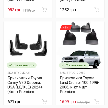
983 грн
1252 грн
1118 грн
- 5%
Є в наявності
Є в наявності
SKU:
BTYCM2421
SKU:
BTYLC1009821
Бризковики Toyota
Бризковики Toyota
Camry V80 Європа,
Land Cruiser 100 1998-
USA (LE/XLE) 2024+ ,
2006, к-кт 4 шт.
(4шт.) Premium
Premium
671 грн
1699 грн
1786 грн