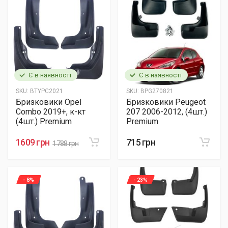
Є в наявності
Є в наявності
SKU:
BTYPC2021
SKU:
BPG270821
Бризковики Opel
Бризковики Peugeot
Combo 2019+, к-кт
207 2006-2012, (4шт.)
(4шт.) Premium
Premium
1609 грн
715 грн
1788 грн
- 8%
- 23%