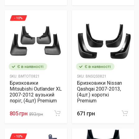
- 10%
Є в наявності
Є в наявності
SKU:
BMTOT0821
SKU:
BNSQS0821
Бризковики
Бризковики Nissan
Mitsubishi Outlander XL
Qashqai 2007-2013,
2007-2012 вузький
(4шт.) короткі
поріг, (4шт) Premium
Premium
805 грн
671 грн
893 грн
- 10%