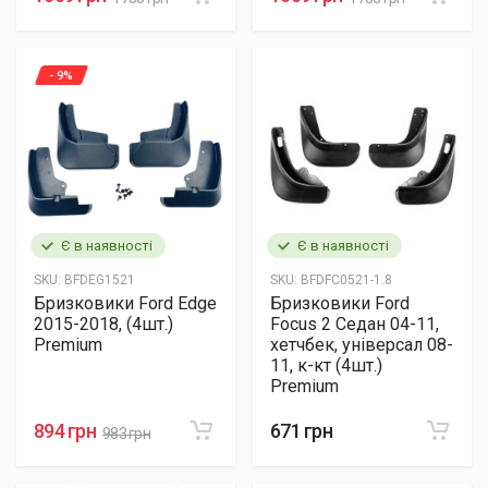
- 9%
Є в наявності
Є в наявності
SKU:
BFDEG1521
SKU:
BFDFC0521-1.8
Бризковики Ford Edge
Бризковики Ford
2015-2018, (4шт.)
Focus 2 Седан 04-11,
Premium
хетчбек, універсал 08-
11, к-кт (4шт.)
Premium
894 грн
671 грн
983 грн