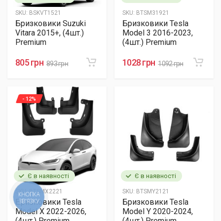
SKU:
BSKVT1521
SKU:
BTSM31921
Бризковики Suzuki
Бризковики Tesla
Vitara 2015+, (4шт.)
Model 3 2016-2023,
Premium
(4шт.) Premium
805 грн
1028 грн
893 грн
1092 грн
- 12%
Є в наявності
Є в наявності
SKU:
BTSMX2221
SKU:
BTSMY2121
КНОПКА
ЗВ'ЯЗКУ
Бризковики Tesla
Бризковики Tesla
Model X 2022-2026,
Model Y 2020-2024,
(4шт.) Premium
(4шт.) Premium