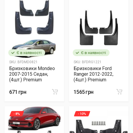
Є в наявності
Є в наявності
SKU:
BFDMD0821
SKU:
BFDRG1221
Бризковики Mondeo
Бризковики Ford
2007-2015 Седан,
Ranger 2012-2022,
(4шт.) Premium
(4шт.) Premium
671 грн
1565 грн
- 8%
- 10%