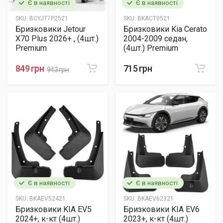
Є в наявності
Є в наявності
SKU:
BCYJT7P2521
SKU:
BKACT0521
Бризковики Jetour
Бризковики Kia Cerato
X70 Plus 2026+ , (4шт.)
2004-2009 седан,
Premium
(4шт.) Premium
849 грн
715 грн
943 грн
Є в наявності
Є в наявності
SKU:
BKAEV52421
SKU:
BKAEV62321
Бризковики KIA EV5
Бризковики KIA EV6
2024+, к-кт (4шт.)
2023+, к-кт (4шт.)