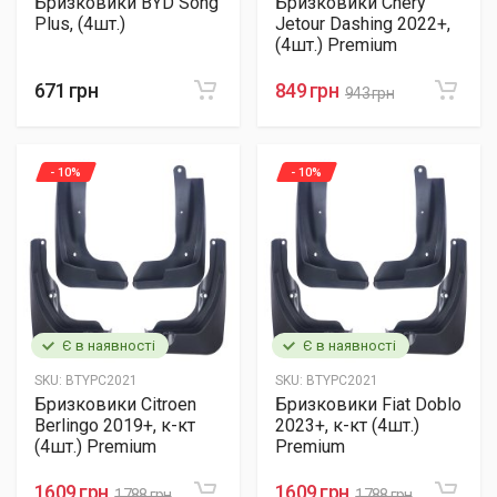
Бризковики BYD Song
Бризковики Chery
Plus, (4шт.)
Jetour Dashing 2022+,
(4шт.) Premium
671 грн
849 грн
943 грн
- 10%
- 10%
Є в наявності
Є в наявності
SKU:
BTYPC2021
SKU:
BTYPC2021
Бризковики Citroen
Бризковики Fiat Doblo
Berlingo 2019+, к-кт
2023+, к-кт (4шт.)
(4шт.) Premium
Premium
1609 грн
1609 грн
1788 грн
1788 грн