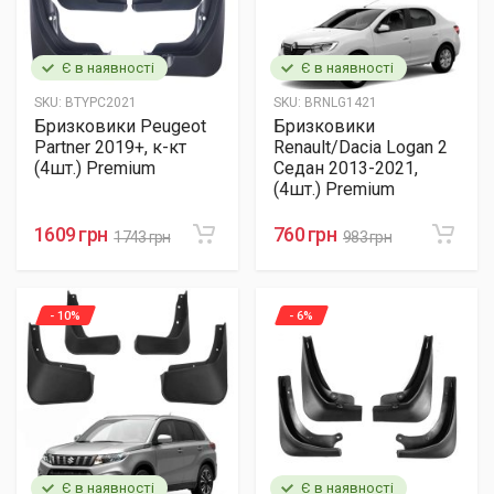
Є в наявності
Є в наявності
SKU:
BTYPC2021
SKU:
BRNLG1421
Бризковики Peugeot
Бризковики
Partner 2019+, к-кт
Renault/Dacia Logan 2
(4шт.) Premium
Седан 2013-2021,
(4шт.) Premium
1609 грн
760 грн
1743 грн
983 грн
- 10%
- 6%
Є в наявності
Є в наявності