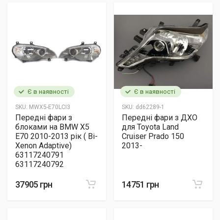
Є в наявності
Є в наявності
SKU:
MWX5-E70LCI3
SKU:
dd62289-1
Передні фари з
Передні фари з ДХО
блоками на BMW X5
для Toyota Land
E70 2010-2013 рік ( Bi-
Cruiser Prado 150
Xenon Adaptive)
2013-
63117240791
63117240792
37905 грн
14751 грн