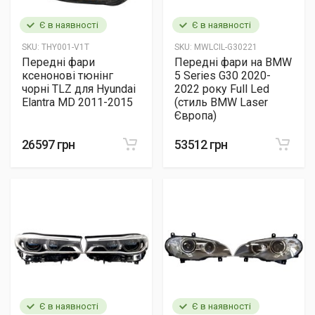
Є в наявності
Є в наявності
SKU:
THY001-V1T
SKU:
MWLCIL-G30221
Передні фари
Передні фари на BMW
ксенонові тюнінг
5 Series G30 2020-
чорні TLZ для Hyundai
2022 року Full Led
Elantra MD 2011-2015
(стиль BMW Laser
Європа)
26597 грн
53512 грн
Є в наявності
Є в наявності