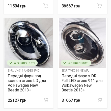
11594 грн
36567 грн
Є в наявності
Є в наявності
SKU:
VK011-U6DE1-FN0
SKU:
TVK010-NEWFL
Передні фари под
Передні фари з DRL
ксенон стиль LD для
Full LED стиль 911 для
Volkswagen New
Volkswagen New
Beetle 2013+
Beetle 2013+
22127 грн
31067 грн