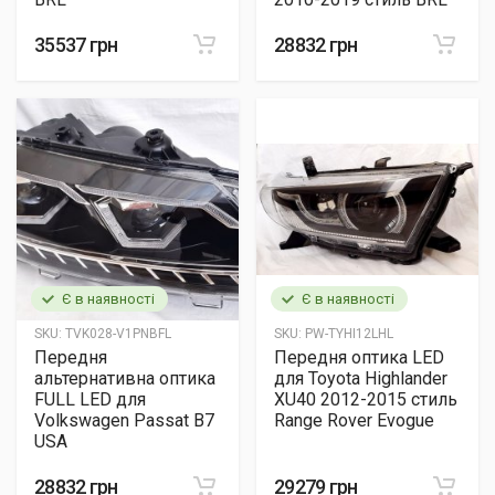
35537 грн
28832 грн
Є в наявності
Є в наявності
SKU:
TVK028-V1PNBFL
SKU:
PW-TYHI12LHL
Передня
Передня оптика LED
альтернативна оптика
для Toyota Highlander
FULL LED для
XU40 2012-2015 стиль
Volkswagen Passat B7
Range Rover Evogue
USA
28832 грн
29279 грн