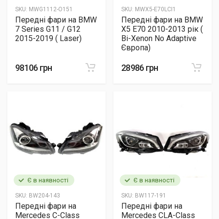
SKU:
MWG1112-O151
SKU:
MWX5-E70LCI1
Передні фари на BMW
Передні фари на BMW
7 Series G11 / G12
X5 E70 2010-2013 рік (
2015-2019 ( Laser)
Bi-Xenon No Adaptive
Європа)
98106 грн
28986 грн
Є в наявності
Є в наявності
SKU:
BW204-143
SKU:
BW117-191
Передні фари на
Передні фари на
Mercedes C-Class
Mercedes CLA-Class