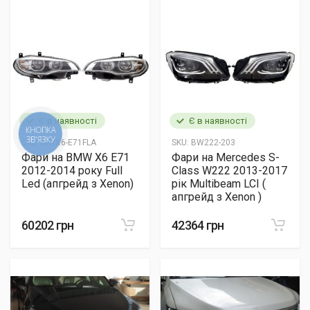
Є в наявності
Є в наявності
КНОПКА
ЗВ'ЯЗКУ
SKU:
MWX6-E71FLA
SKU:
BW222-203
Фари на BMW X6 E71
Фари на Mercedes S-
2012-2014 року Full
Class W222 2013-2017
Led (апгрейд з Xenon)
рік Multibeam LCI (
апгрейд з Xenon )
60202 грн
42364 грн