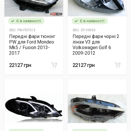
Є в наявності
Є в наявності
SKU:
PW-FDFS13
SKU:
SY-VWG6
Передні фари тюнінг
Передні фари чорні 2
PW для Ford Mondeo
лінзи V3 для
Mk5 / Fusion 2013-
Volkswagen Golf 6
2017
2009-2012
22127 грн
22127 грн