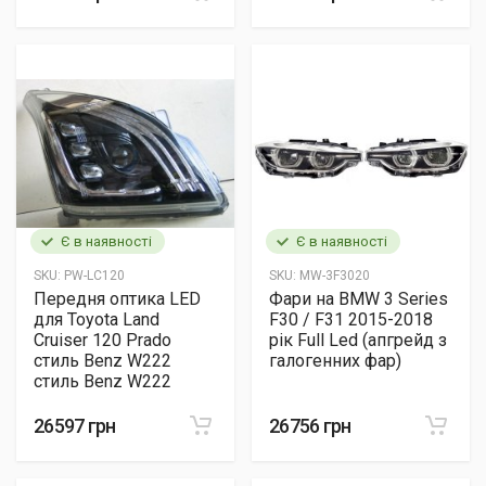
Є в наявності
Є в наявності
SKU:
PW-LC120
SKU:
MW-3F3020
Передня оптика LED
Фари на BMW 3 Series
для Toyota Land
F30 / F31 2015-2018
Сruiser 120 Prado
рік Full Led (апгрейд з
стиль Benz W222
галогенних фар)
стиль Benz W222
26597 грн
26756 грн