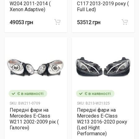
W204 2011-2014 (
C117 2013-2019 року (
Xenon Adaptive)
Full Led)
49053 грн
53512 грн
Є в наявності
Є в наявності
SKU:
BW211-0709
SKU:
B213-W21325
Передні фари на
Передні фари на
Mercedes E-Class
Mercedes E-Class
W211 2002-2009 рік (
W213 2016-2020 року
Галоген)
(Led Hight
Performance)