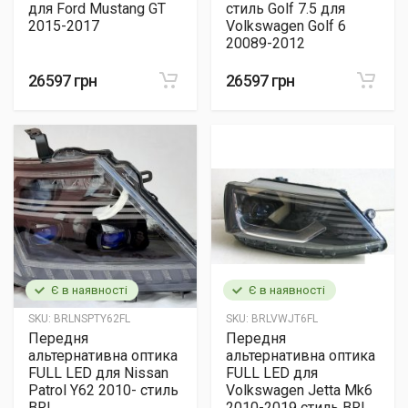
для Ford Mustang GT
стиль Golf 7.5 для
2015-2017
Volkswagen Golf 6
20089-2012
26597 грн
26597 грн
Є в наявності
Є в наявності
SKU:
BRLNSPTY62FL
SKU:
BRLVWJT6FL
Передня
Передня
альтернативна оптика
альтернативна оптика
FULL LED для Nissan
FULL LED для
Patrol Y62 2010- стиль
Volkswagen Jetta Mk6
BRL
2010-2019 стиль BRL