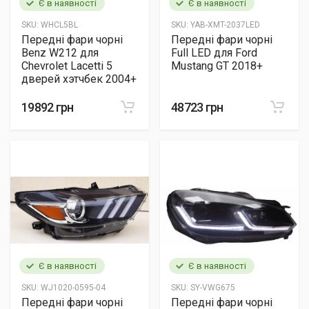
Є в наявності
Є в наявності
SKU:
WHCL5BL
SKU:
YAB-XMT-2037LED
Передні фари чорні
Передні фари чорні
Benz W212 для
Full LED для Ford
Chevrolet Lacetti 5
Mustang GT 2018+
дверей хэтчбек 2004+
19892 грн
48723 грн
Є в наявності
Є в наявності
SKU:
WJ1020-0595-04
SKU:
SY-VWG675
Передні фари чорні
Передні фари чорні