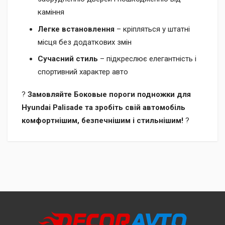
каміння
Легке встановлення
– кріпляться у штатні
місця без додаткових змін
Сучасний стиль
– підкреслює елегантність і
спортивний характер авто
?
Замовляйте Боковые пороги подножки для
Hyundai Palisade та зробіть свій автомобіль
комфортнішим, безпечнішим і стильнішим!
?
Доставка
Доставка до відділення «Нової Пошти» за рахунок
Післяплатою при отриманні (додатково сплачується 2% +
отримувача.
20 грн).
Кур’єрська доставка за адресою через «Нову Пошту» за
Безготівковим переказом з вашої картки на рахунок нашої
рахунок отримувача.
компанії (ФОП) за номером IBAN.
На рахунок ФОП з отриманням повного комплекту
УВАГА!
Замовлення, відправлені через «Нову Пошту»,
документів (рахунок-фактура та видаткова накладна).
автоматично повертаються після 7 днів зберігання у відділенні.