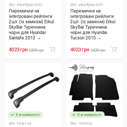
SKU:
erkul-flybar-0292
SKU:
erkul-flybar-0291
Перемички на
Перемички на
інтегровані рейлінги
інтегровані рейлінги
2шт. (із замком) Erkul
2шт. (із замком) Erkul
SkyBar Туреччина
SkyBar Туреччина
чорні для Hyundai
чорні для Hyundai
Santafe 2012 →
Tucson 2015 →
4023 грн
4023 грн
6839 грн
6839 грн
Є в наявності
Є в наявності
SKU:
YH-B-134
SKU:
1009234