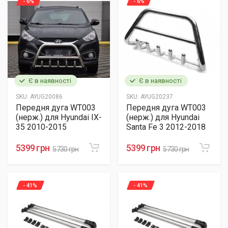
- 6%
- 6%
Є в наявності
Є в наявності
SKU:
AYUG20086
SKU:
AYUG20237
Передня дуга WT003
Передня дуга WT003
(нерж.) для Hyundai IX-
(нерж.) для Hyundai
35 2010-2015
Santa Fe 3 2012-2018
5399 грн
5399 грн
5730 грн
5730 грн
- 41%
- 41%