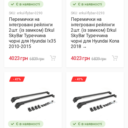
Є в наявності
Є в наявності
SKU:
erkul-flybar-0290
SKU:
erkul-flybar-0293
Перемички на
Перемички на
інтегровані рейлінги
інтегровані рейлінги
2шт. (із замком) Erkul
2шт. (із замком) Erkul
SkyBar Туреччина
SkyBar Туреччина
чорні для Hyundai Ix35
чорні для Hyundai Kona
2010-2015
2018 →
4023 грн
4023 грн
6839 грн
6839 грн
- 41%
- 41%
Є в наявності
Є в наявності