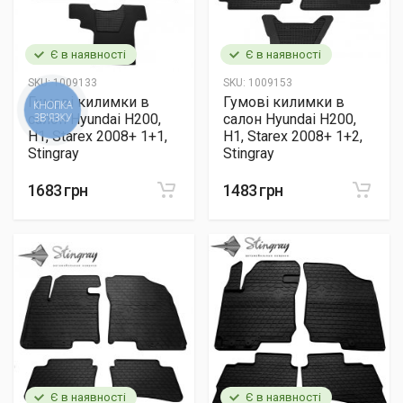
Є в наявності
Є в наявності
SKU:
1009133
SKU:
1009153
Гумові килимки в
Гумові килимки в
КНОПКА
салон Hyundai H200,
салон Hyundai H200,
ЗВ'ЯЗКУ
H1, Starex 2008+ 1+1,
H1, Starex 2008+ 1+2,
Stingray
Stingray
1683 грн
1483 грн
Є в наявності
Є в наявності