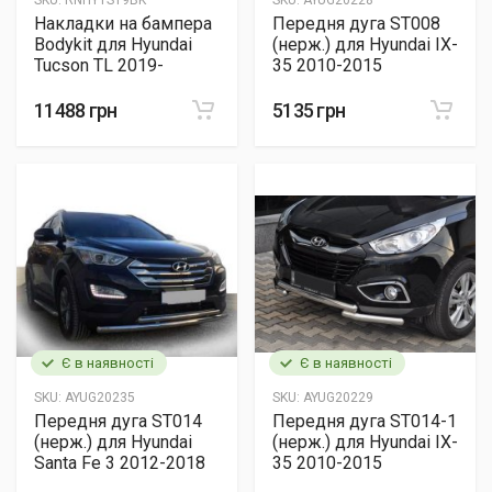
SKU:
RNHYTS19BK
SKU:
AYUG20228
Накладки на бампера
Передня дуга ST008
Bodykit для Hyundai
(нерж.) для Hyundai IX-
Tucson TL 2019-
35 2010-2015
11488 грн
5135 грн
Є в наявності
Є в наявності
SKU:
AYUG20235
SKU:
AYUG20229
Передня дуга ST014
Передня дуга ST014-1
(нерж.) для Hyundai
(нерж.) для Hyundai IX-
Santa Fe 3 2012-2018
35 2010-2015