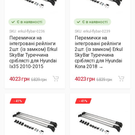
Є в наявності
Є в наявності
SKU:
erkul-flybar-0236
SKU:
erkul-flybar-0239
Перемички на
Перемички на
інтегровані рейлінги
інтегровані рейлінги
2шт. (із замком) Erkul
2шт. (із замком) Erkul
SkyBar Туреччина
SkyBar Туреччина
сріблясті для Hyundai
сріблясті для Hyundai
Ix35 2010-2015
Kona 2018 →
4023 грн
4023 грн
6839 грн
6839 грн
- 41%
- 41%