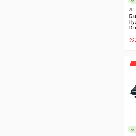
SKU
Ба
Hy
Di
22
-