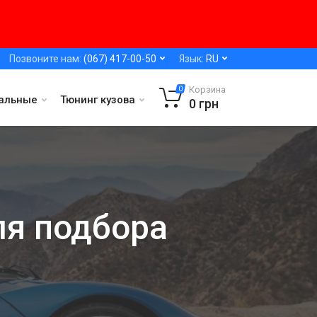
Позвоните нам:
(067) 417-00-50
Язык:
RU
Корзина
0
альные
Тюнинг кузова
0
грн
ля подбора