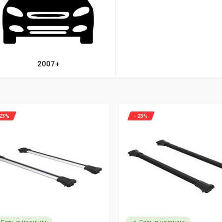
2007+
 23%
- 23%