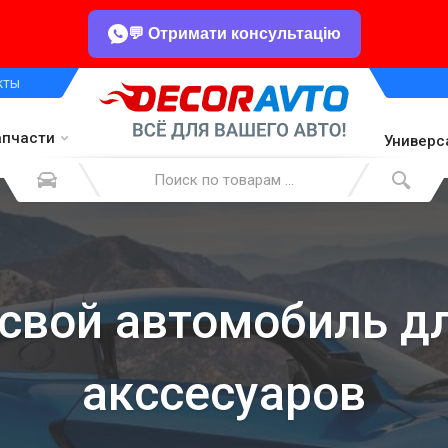
💬 Отримати консультацію
кты
апчасти
Универс
свой автомобиль д
акссесуаров