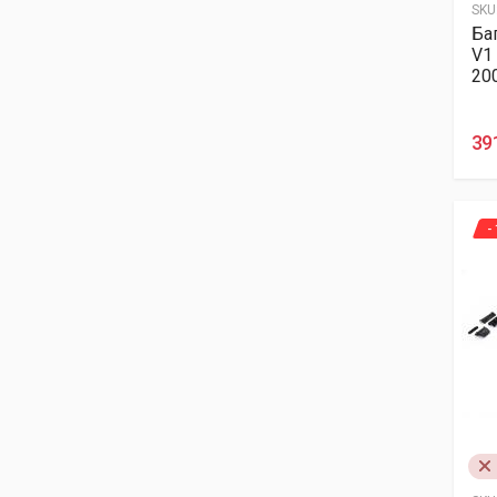
SKU
Ба
V1 
20
39
-