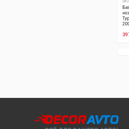
SKU
Ба
нож
Ту
20
39