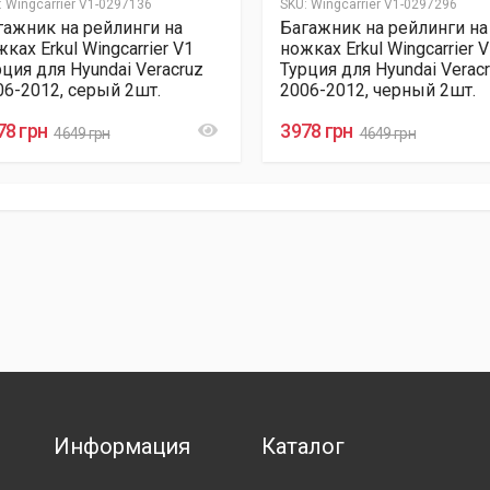
:
Wingcarrier V1-0297136
SKU:
Wingcarrier V1-0297296
гажник на рейлинги на
Багажник на рейлинги на
ках Erkul Wingcarrier V1
ножках Erkul Wingcarrier 
рция для Hyundai Veracruz
Турция для Hyundai Verac
06-2012, серый 2шт.
2006-2012, черный 2шт.
78 грн
3978 грн
4649 грн
4649 грн
Информация
Каталог