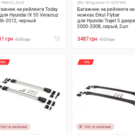
:
PAW-02_0633
SKU:
Wingcarrier V1-0297455
гажник на рейлинги Today
Багажник на рейлинги на
для Hyundai IX 55 Veracruz
ножках Erkul Flybar
06-2012, черный
для Hyundai Trajet 5 двер
2000-2008, серый, 2шт.
11 грн
3487 грн
4470 грн
4157 грн
 14%
- 14%
Нет в наличии
Нет в наличии