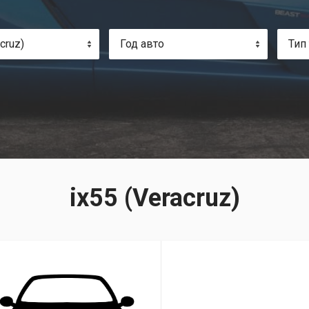
cruz)
Год авто
Тип
ix55 (Veracruz)