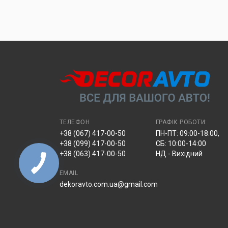
Кур’єрська доставка за адресою через «Нову 
Безготівковим переказом з вашої картки на ра
На рахунок ФОП з отриманням повного комплек
УВАГА!
Замовлення, відправлені через «Нову Пош
відділенні.
ТЕЛЕФОН
ГРАФІК РОБОТИ:
+38 (067) 417-00-50
ПН-ПТ: 09:00-18:00,
+38 (099) 417-00-50
СБ: 10:00-14:00
+38 (063) 417-00-50
НД - Вихідний
EMAIL
dekoravto.com.ua@gmail.com