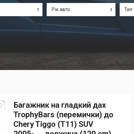
Рік авто
Тип 
Багажник на гладкий дах
TrophyBars (перемички) до
Chery Tiggo (T11) SUV
2005-..., довжина (120 cm),