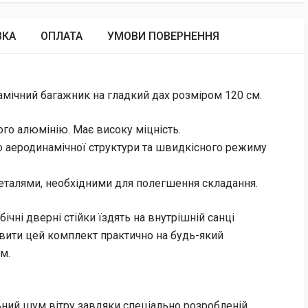
ВКА
ОПЛАТА
УМОВИ ПОВЕРНЕННЯ
мічний багажник на гладкий дах розміром 120 см.
ого алюмінію. Має високу міцність.
 аеродинамічної структури та швидкісного режиму
деталями, необхідними для полегшення складання.
ічні дверні стійки їздять на внутрішній санці
вити цей комплект практично на будь-який
м.
ний шум вітру завдяки спеціально розробленій