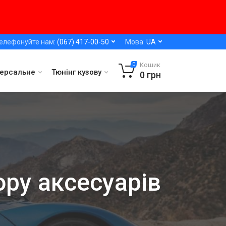
елефонуйте нам:
(067) 417-00-50
Мова:
UA
Кошик
0
версальне
Тюнінг кузову
0
грн
ору аксесуарів