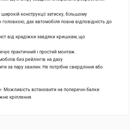
 широкій конструкції затиску, більшому
 головкою, дах автомобіля повна відповідність до
ист від крадіжки завдяки кришкам, що
ечує практичний і простий монтаж.
обілів без рейлінгів на даху.
ити за пару хвилин. Не потрібне свердління або
и
- Можливість встановити на поперечні балки
жне кріплення.
нок отримувача.
ться 2% + 20 грн).