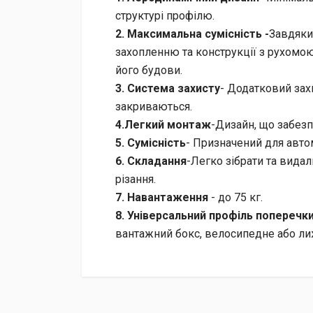
структурі профілю.
2. Максимальна сумісність -
Завдяки
захопленню та конструкції з рухомою
його будови.
3. Система захисту
- Додатковий зах
закриваються.
4.Легкий монтаж
-Дизайн, що забезп
5. Сумісність
- Призначений для автом
6. Складання
-Легко зібрати та видал
різання.
7. Навантаження
- до 75 кг.
8. Універсальний профіль поперечк
вантажний бокс, велосипедне або ли
Доставка
Доставка до відділення «Нової Пошти» за раху
Післяплатою при отриманні (додатково сплачує