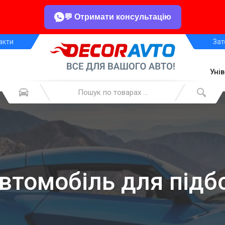
💬 Отримати консультацію
акти
Зат
Уні
автомобіль для підб