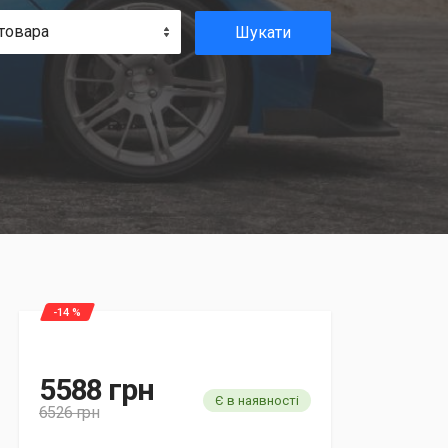
товара
Шукати
-14 %
5588 грн
Є в наявності
6526 грн