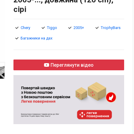
сірі
Chery
Tiggo
2005+
TrophyBars
Багажники на дах
Переглянути відео