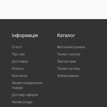
Пошту» за рахунок отримувача.
хунок нашої компанії (ФОП) за номером IBAN.
ту документів (рахунок-фактура та видаткова накладна).
ту», автоматично повертаються після 7 днів зберігання у
Інформація
Каталог
Статті
Автоелектроніка
Про нас
Тюнінг салону
Доставка
Запчастини
Оплата
Тюнінг кузову
Контакти
Універсальне
Умови повернення
товару
Договір оферти
Умови угоди