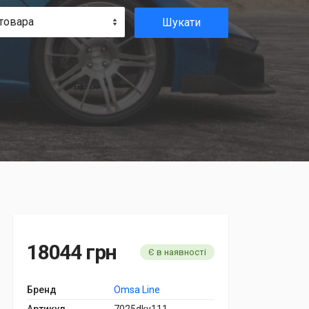
товара
Шукати
18044 грн
Є в наявності
Бренд
Omsa Line