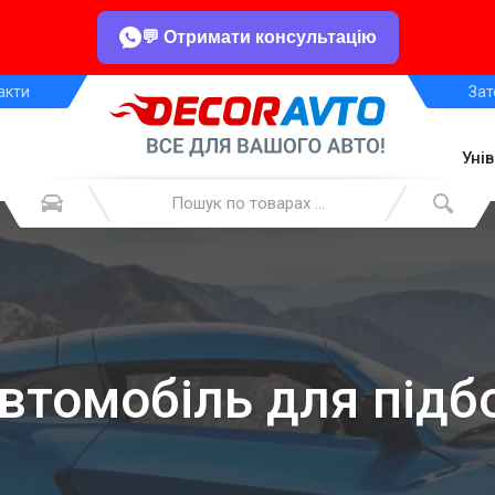
💬 Отримати консультацію
акти
Зат
Уні
автомобіль для підб