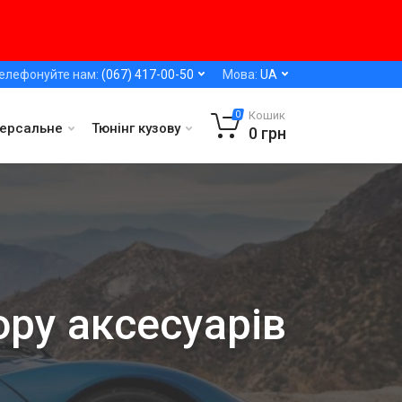
елефонуйте нам:
(067) 417-00-50
Мова:
UA
Кошик
0
версальне
Тюнінг кузову
0
грн
ору аксесуарів