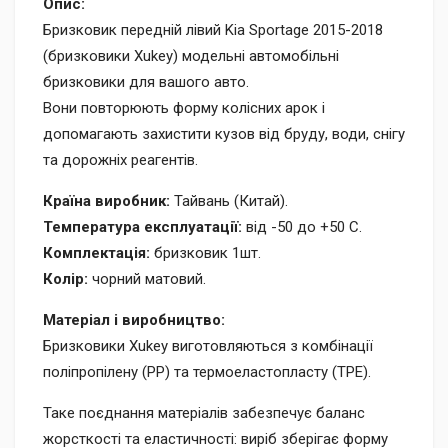
Опис:
Бризковик передній лівий Kia Sportage 2015-2018
(бризковики Xukey) модельні автомобільні
бризковики для вашого авто.
Вони повторюють форму колісних арок і
допомагають захистити кузов від бруду, води, снігу
та дорожніх реагентів.
Країна виробник:
Тайвань (Китай).
Температура експлуатації:
від -50 до +50 C.
Комплектація:
бризковик 1шт.
Колір:
чорний матовий.
Матеріал і виробництво:
Бризковики Xukey виготовляються з комбінації
поліпропілену (PP) та термоеластопласту (TPE).
Таке поєднання матеріалів забезпечує баланс
жорсткості та еластичності: виріб зберігає форму