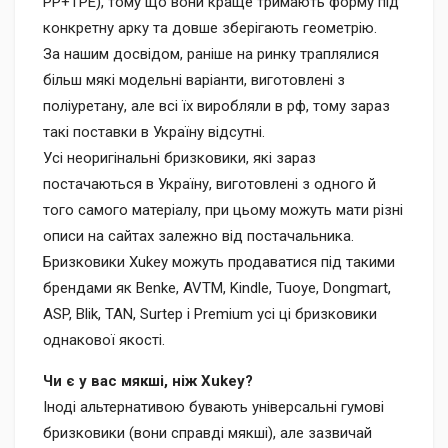
PP+TPE), тому що вони краще тримають форму під
конкретну арку та довше зберігають геометрію.
За нашим досвідом, раніше на ринку траплялися
більш мякі модельні варіанти, виготовлені з
поліуретану, але всі їх виробляли в рф, тому зараз
такі поставки в Україну відсутні.
Усі неоригінальні бризковики, які зараз
постачаються в Україну, виготовлені з одного й
того самого матеріалу, при цьому можуть мати різні
описи на сайтах залежно від постачальника.
Бризковики Xukey можуть продаватися під такими
брендами як Benke, AVTM, Kindle, Tuoye, Dongmart,
ASP, Blik, TAN, Surtep і Premium усі ці бризковики
однакової якості.
Чи є у вас мякші, ніж Xukey?
Іноді альтернативою бувають універсальні гумові
бризковики (вони справді мякші), але зазвичай