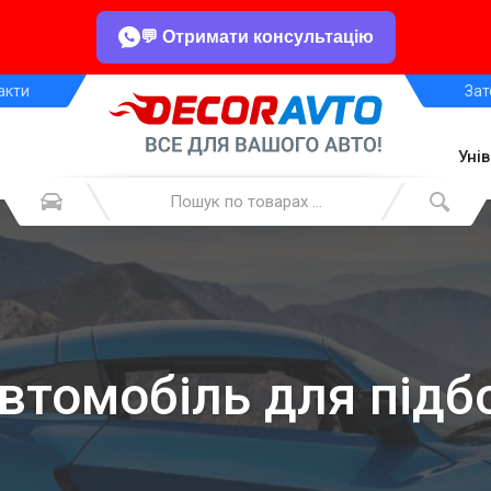
💬 Отримати консультацію
акти
Зат
Уні
автомобіль для підб