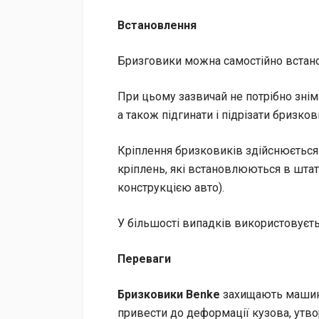
Встановлення
Бризговики можна самостійно встано
При цьому зазвичай не потрібно знім
а також підгинати і підрізати бризков
Кріплення бризковиків здійснюється 
кріплень, які встановлюються в шта
конструкцією авто).
У більшості випадків використовуєть
Переваги
Бризковики Benke
захищають машину 
привести до деформації кузова, утв