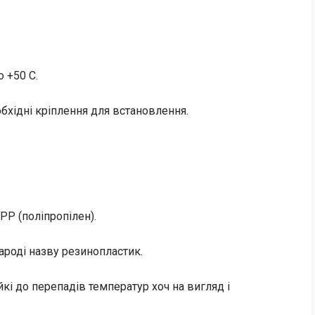
о +50 C.
обхідні кріплення для встановлення.
PP (поліпропілен).
ароді назву резинопластик.
ійкі до перепадів температур хоч на вигляд і