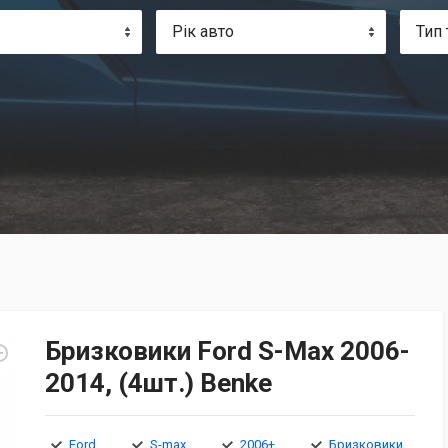
Рік авто
Тип 
Бризковики Ford S-Max 2006-
2014, (4шт.) Benke
Ford
S-max
2006+
Бризковики