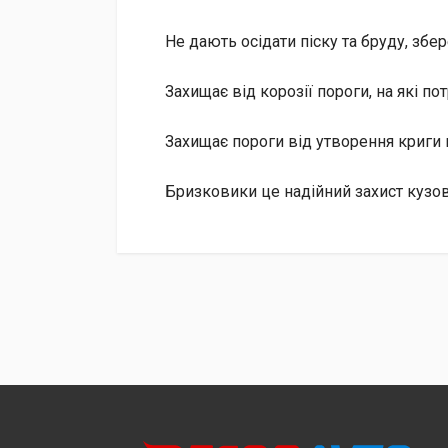
Не дають осідати піску та бруду, збе
Захищає від корозії пороги, на які пот
Захищає пороги від утворення криги 
Бризковики це надійний захист кузова
Доставка
Доставка до відділення «Нової Пошти» за раху
Післяплатою при отриманні (додатково сплачує
Кур’єрська доставка за адресою через «Нову 
Безготівковим переказом з вашої картки на ра
На рахунок ФОП з отриманням повного комплек
УВАГА!
Замовлення, відправлені через «Нову Пош
відділенні.