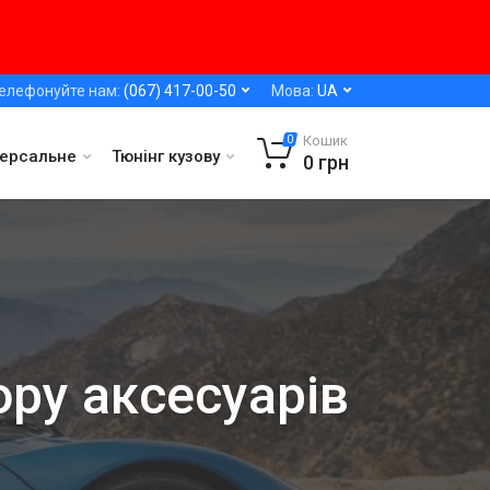
елефонуйте нам:
(067) 417-00-50
Мова:
UA
Кошик
0
версальне
Тюнінг кузову
0
грн
ору аксесуарів