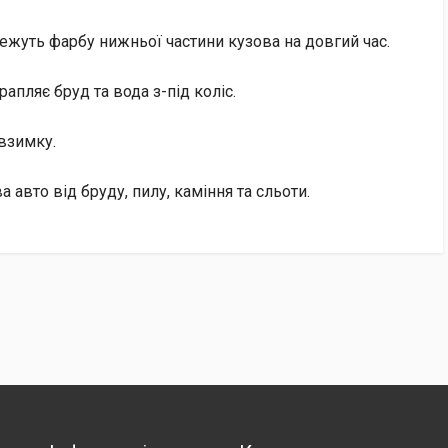
режуть фарбу нижньої частини кузова на довгий час.
рапляє бруд та вода з-під коліс.
взимку.
 авто від бруду, пилу, каміння та сльоти.
нок отримувача.
ться 2% + 20 грн).
Пошту» за рахунок отримувача.
хунок нашої компанії (ФОП) за номером IBAN.
ту документів (рахунок-фактура та видаткова накладна).
ту», автоматично повертаються після 7 днів зберігання у