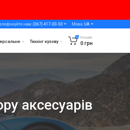
елефонуйте нам:
(067) 417-00-50
Мова:
UA
Кошик
0
версальне
Тюнінг кузову
0
грн
ору аксесуарів