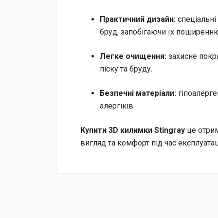
Практичний дизайн:
спеціальні 
бруд, запобігаючи їх поширенню
Легке очищення:
захисне покр
піску та бруду.
Безпечні матеріали:
гіпоалерген
алергіків.
Купити 3D килимки Stingray
це отрим
вигляд та комфорт під час експлуатаці
Доставка
Доставка до відділення «Нової Пошти» за раху
Післяплатою при отриманні (додатково сплачує
Кур’єрська доставка за адресою через «Нову 
Безготівковим переказом з вашої картки на ра
На рахунок ФОП з отриманням повного комплек
УВАГА!
Замовлення, відправлені через «Нову Пош