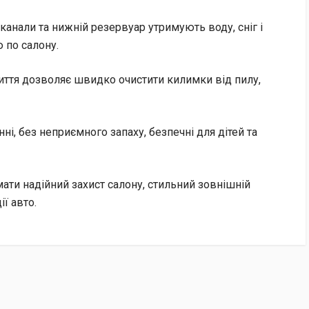
канали та нижній резервуар утримують воду, сніг і
 по салону.
иття дозволяє швидко очистити килимки від пилу,
ні, без неприємного запаху, безпечні для дітей та
ати надійний захист салону, стильний зовнішній
ї авто.
нок отримувача.
ться 2% + 20 грн).
Пошту» за рахунок отримувача.
хунок нашої компанії (ФОП) за номером IBAN.
ту документів (рахунок-фактура та видаткова накладна).
ту», автоматично повертаються після 7 днів зберігання у