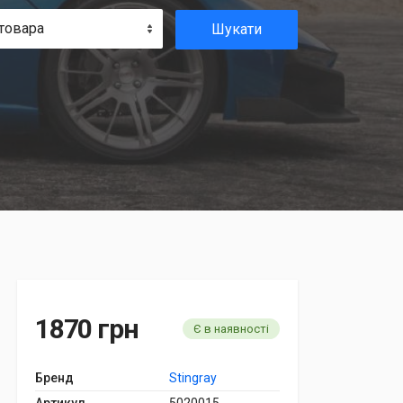
товара
Шукати
1870 грн
Є в наявності
Бренд
Stingray