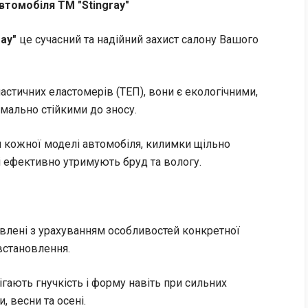
втомобіля TM "Stingray"
ray"
це сучасний та надійний захист салону Вашого
астичних еластомерів (ТЕП), вони є екологічними,
имально стійкими до зносу.
я кожної моделі автомобіля, килимки щільно
і ефективно утримують бруд та вологу.
влені з урахуванням особливостей конкретної
 встановлення.
гають гнучкість і форму навіть при сильних
, весни та осені.