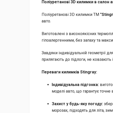
Поліуретанові 3D килимки в салон а
Поліуретанові 3D килимки TM
"Sting
авто.
Виготовлені з високоякісних термопл
гіпоалергенними, без запаху та макс
Завдяки індивідуальній геометрії дл
прилягають до підлоги, не ковзають 
Переваги килимків Stingray:
Індивідуальна підгонка:
вигото
моделі авто, що гарантує точне
Захист у будь-яку погоду:
збері
морозах, підходять для літа, зими