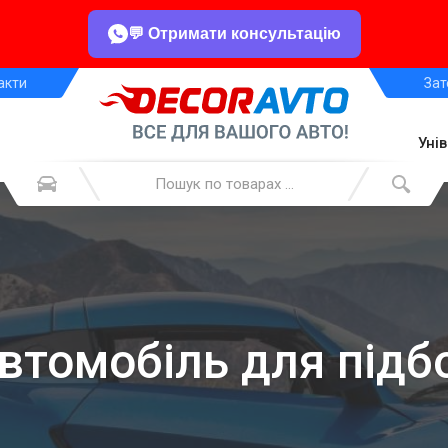
💬 Отримати консультацію
акти
Зат
Уні
автомобіль для підб