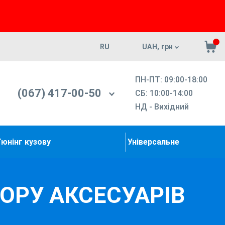
RU
UAH, грн
ПН-ПТ: 09:00-18:00
(067) 417-00-50
СБ: 10:00-14:00
НД - Вихідний
Тюнінг кузову
Універсальне
БОРУ АКСЕСУАРІВ