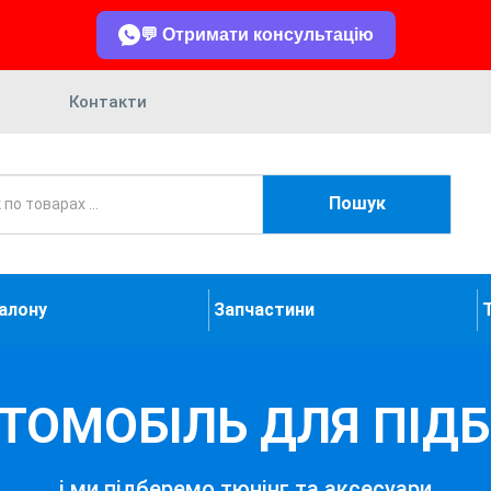
💬 Отримати консультацію
Контакти
Пошук
салону
Запчастини
ВТОМОБІЛЬ ДЛЯ ПІД
і ми підберемо тюнінг та аксесуари