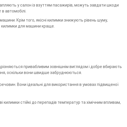
отрапляють у салон із взуттям пасажирів, можуть завдати шкоди
 в автомобілі.
ашини. Крім того, якісні килимки знижують рівень шуму,
кі килимки для машини краще.
відрізняються привабливим зовнішнім виглядом і добре вбирають
щення, оскільки вони швидше забруднюються.
х речовин. Вони ідеальні для використання в умовах підвищеної
ві килимки стійкі до перепадів температур та хімічним впливам,