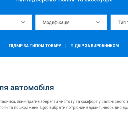
ПІДБІР ЗА ТИПОМ ТОВАРУ
|
ПІДБІР ЗА ВИРОБНИКОМ
ля автомобіля
ласника, який прагне зберегти чистоту та комфорт у салоні свого
логи та пошкоджень. Щоб вибрати потрібний варіант, необхідно вр