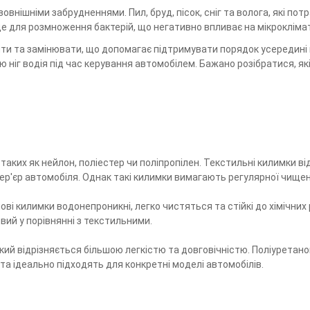
овнішніми забрудненнями. Пил, бруд, пісок, сніг та волога, які п
е для розмноження бактерій, що негативно впливає на мікроклімат
ти та замінювати, що допомагає підтримувати порядок усередині м
 ніг водія під час керування автомобілем. Бажано розібратися, я
таких як нейлон, поліестер чи поліпропілен. Текстильні килимки 
 інтер'єр автомобіля. Однак такі килимки вимагають регулярної чи
ові килимки водонепроникні, легко чистяться та стійкі до хімічни
вий у порівнянні з текстильними.
кий відрізняється більшою легкістю та довговічністю. Поліуретано
та ідеально підходять для конкретні моделі автомобілів.